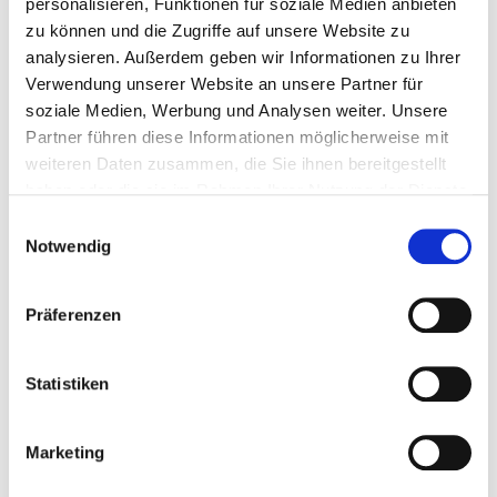
personalisieren, Funktionen für soziale Medien anbieten
zu können und die Zugriffe auf unsere Website zu
analysieren. Außerdem geben wir Informationen zu Ihrer
Verwendung unserer Website an unsere Partner für
Mockauer
Mierendorfstr.
soziale Medien, Werbung und Analysen weiter. Unsere
Post
42
Partner führen diese Informationen möglicherweise mit
weiteren Daten zusammen, die Sie ihnen bereitgestellt
haben oder die sie im Rahmen Ihrer Nutzung der Dienste
gesammelt haben.
Einwilligungsauswahl
Notwendig
Präferenzen
Am Volksgut
Statistiken
Holzhäuser
39 –
Str. 71
Markkleeberg
Marketing